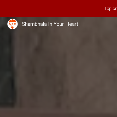
Tap on
Sk
Shambhala In Your Heart