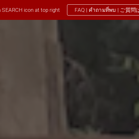
 SEARCH icon at top right
FAQ | คำถามที่พบ | ご質
ip to main content
Skip to navigat