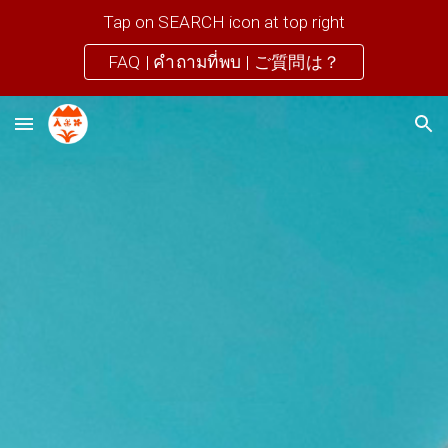
Tap on SEARCH icon at top right
Skip to main content
Skip to navigation
FAQ | คำถามที่พบ | ご質問は？